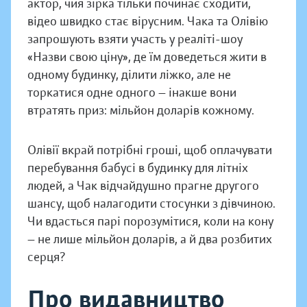
актор, чия зірка тільки починає сходити,
відео швидко стає вірусним. Чака та Олівію
запрошують взяти участь у реаліті-шоу
«Назви свою ціну», де їм доведеться жити в
одному будинку, ділити ліжко, але не
торкатися одне одного — інакше вони
втратять приз: мільйон доларів кожному.
Олівії вкрай потрібні гроші, щоб оплачувати
перебування бабусі в будинку для літніх
людей, а Чак відчайдушно прагне другого
шансу, щоб налагодити стосунки з дівчиною.
Чи вдасться парі порозумітися, коли на кону
— не лише мільйон доларів, а й два розбитих
серця?
Про видавництво