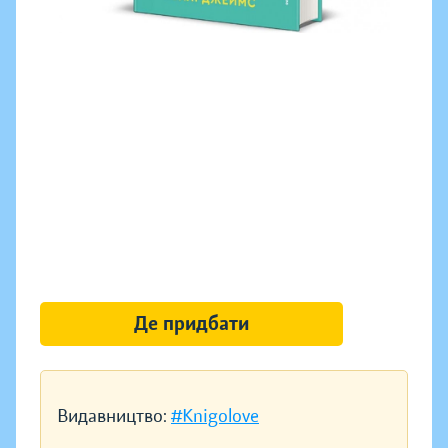
Де придбати
Видавництво:
#Knigolove