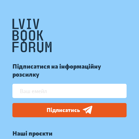
Підписатися на інформаційну
розсилку
Підписатись
Наші проєкти