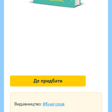
Де придбати
Видавництво:
#Книголав