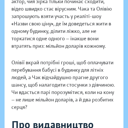
актор, чия зірка тільки починає сходити,
відео швидко стає вірусним. Чака та Олівію
запрошують взяти участь у реаліті-шоу
«Назви свою ціну», де їм доведеться жити в
одному будинку, ділити ліжко, але не
торкатися одне одного — інакше вони
втратять приз: мільйон доларів кожному.
Олівії вкрай потрібні гроші, щоб оплачувати
перебування бабусі в будинку для літніх
людей, а Чак відчайдушно прагне другого
шансу, щоб налагодити стосунки з дівчиною.
Чи вдасться парі порозумітися, коли на кону
— не лише мільйон доларів, а й два розбитих
серця?
Про видавництво