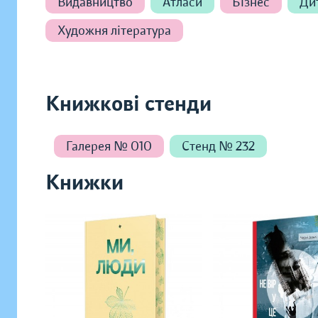
Видавництво
Атласи
Бізнес
Дит
Художня література
Книжкові стенди
Галерея № 010
Стенд № 232
Книжки