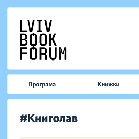
Програма
Книжки
#Книголав