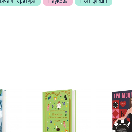
яча література
Наукова
Нон-фікшн