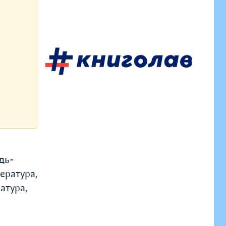
удь-
тература,
атура,