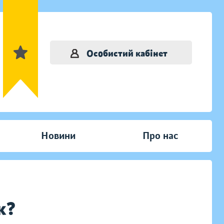
Особистий кабінет
Новини
Про нас
к?