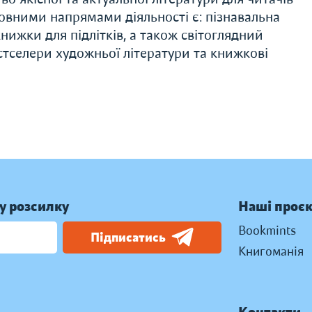
новними напрямами діяльності є: пізнавальна
книжки для підлітків, а також світоглядний
естселери художньої літератури та книжкові
у розсилку
Наші проє
Bookmints
Підписатись
Книгоманія