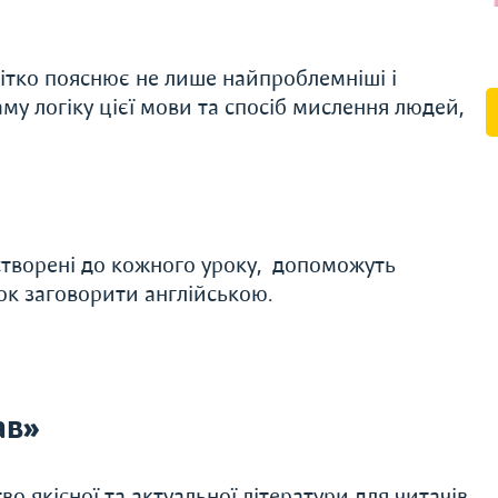
чітко пояснює не лише найпроблемніші і
аму логіку цієї мови та спосіб мислення людей,
і створені до кожного уроку, допоможуть
лок заговорити англійською.
ав»
о якісної та актуальної літератури для читачів