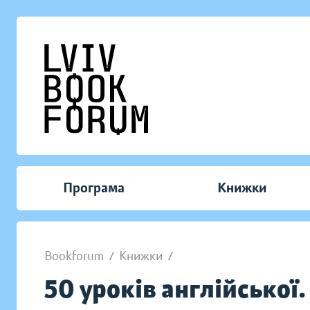
Програма
Книжки
Bookforum
/
Книжки
/
50 уроків англійської