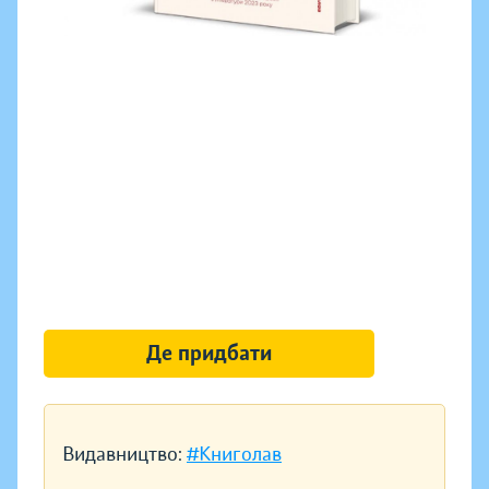
Де придбати
Видавництво:
#Книголав