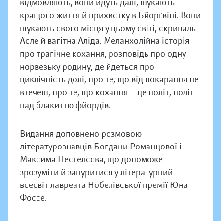
відмовляють, вони йдуть далі, шукають
кращого життя й прихистку в Бйорґвіні. Вони
шукають свого місця у цьому світі, скрипаль
Асле й вагітна Аліда. Меланхолійна історія
про трагічне кохання, розповідь про одну
норвезьку родину, де йдеться про
циклічність долі, про те, що від покарання не
втечеш, про те, що кохання — це політ, політ
над блакиттю фйордів.
Видання доповнено розмовою
літературознавців Богдани Романцової і
Максима Нестелєєва, що допоможе
зрозуміти й зануритися у літературний
всесвіт лавреата Нобелівської премії Юна
Фоссе.