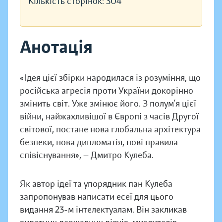
Кількість сторінок:
304
Анотація
«Ідея цієї збірки народилася із розуміння, що
російська агресія проти України докорінно
змінить світ. Уже змінює його. З полум’я цієї
війни, найжахливішої в Європі з часів Другої
світової, постане нова глобальна архітектура
безпеки, нова дипломатія, нові правила
співіснування», — Дмитро Кулеба.
Як автор ідеї та упорядник пан Кулеба
запропонував написати есеї для цього
видання 23-м інтелектуалам. Він закликав