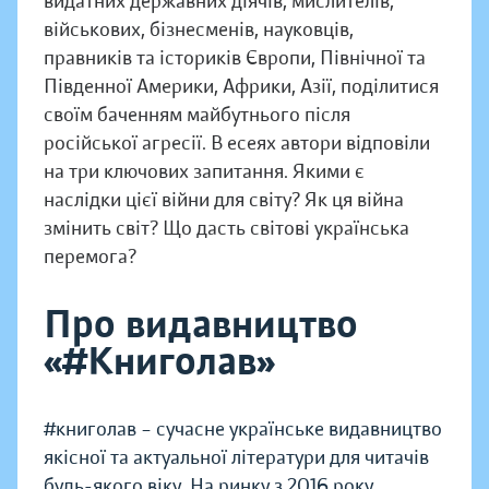
видатних державних діячів, мислителів,
військових, бізнесменів, науковців,
правників та істориків Європи, Північної та
Південної Америки, Африки, Азії, поділитися
своїм баченням майбутнього після
російської агресії. В есеях автори відповіли
на три ключових запитання. Якими є
наслідки цієї війни для світу? Як ця війна
змінить світ? Що дасть світові українська
перемога?
Про видавництво
«#Книголав»
#книголав – сучасне українське видавництво
якісної та актуальної літератури для читачів
будь-якого віку. На ринку з 2016 року.