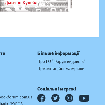
кти
Більше інформації
Про ГО “Форум видавців”
Презентаційні матеріали
Соціальні мережі
ookforum.com.ua
Львів, 79005,