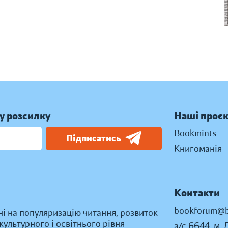
у розсилку
Наші проє
Bookmints
Підписатись
Книгоманія
Контакти
bookforum@b
ні на популяризацію читання, розвиток
ультурного і освітнього рівня
а/с 6644, м. 