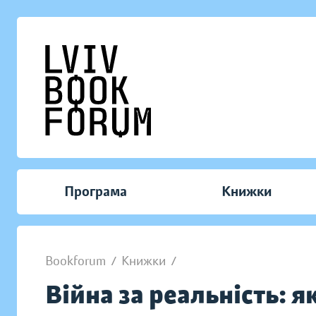
Програма
Книжки
Bookforum
/
Книжки
/
Війна за реальність: я