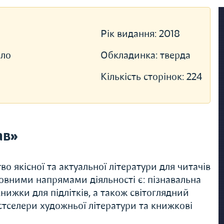
Рік видання:
2018
лло
Обкладинка:
тверда
Кількість сторінок:
224
ав»
о якісної та актуальної літератури для читачів
новними напрямами діяльності є: пізнавальна
книжки для підлітків, а також світоглядний
естселери художньої літератури та книжкові