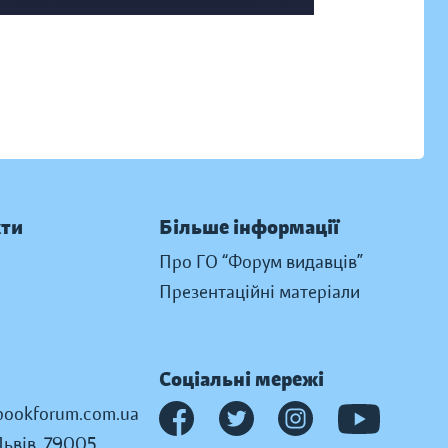
кти
Більше інформації
Про ГО “Форум видавців”
Презентаційні матеріали
Соціальні мережі
ookforum.com.ua
Львів, 79005,