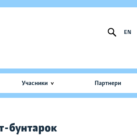
EN
Учасники
Партнери
ат-бунтарок