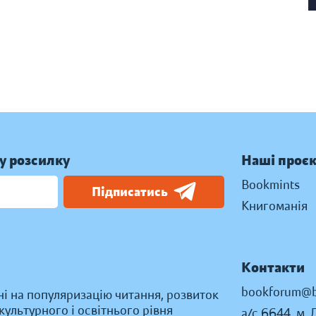
у розсилку
Наші проє
Bookmints
Підписатись
Книгоманія
Контакти
bookforum@b
ні на популяризацію читання, розвиток
ультурного і освітнього рівня
а/с 6644, м. 