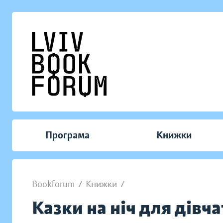
Програма
Книжки
Bookforum
/
Книжки
/
Казки на ніч для дівч