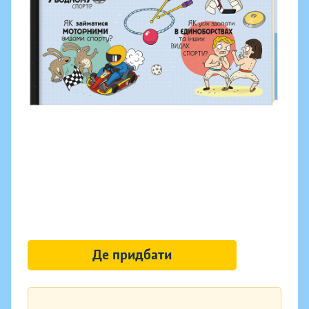
Де придбати