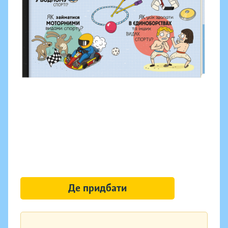
Де придбати