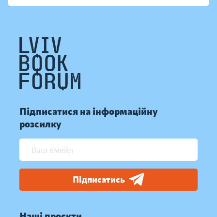
Підписатися на інформаційну
розсилку
Підписатись
Наші проєкти