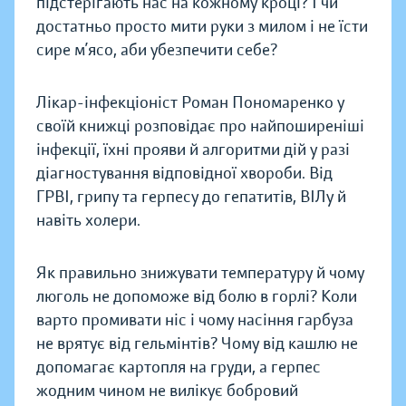
підстерігають нас на кожному кроці? І чи
достатньо просто мити руки з милом і не їсти
сире м’ясо, аби убезпечити себе?
Лікар-інфекціоніст Роман Пономаренко у
своїй книжці розповідає про найпоширеніші
інфекції, їхні прояви й алгоритми дій у разі
діагностування відповідної хвороби. Від
ГРВІ, грипу та герпесу до гепатитів, ВІЛу й
навіть холери.
Як правильно знижувати температуру й чому
люголь не допоможе від болю в горлі? Коли
варто промивати ніс і чому насіння гарбуза
не врятує від гельмінтів? Чому від кашлю не
допомагає картопля на груди, а герпес
жодним чином не вилікує бобровий