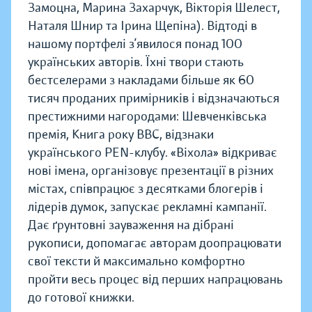
Замоцна, Марина Захарчук, Вікторія Шелест,
Наталя Шнир та Ірина Щепіна). Відтоді в
нашому портфелі з’явилося понад 100
українських авторів. Їхні твори стають
бестселерами з накладами більше як 60
тисяч проданих примірників і відзначаються
престижними нагородами: Шевченківська
премія, Книга року BBC, відзнаки
українського PEN-клубу. «Віхола» відкриває
нові імена, організовує презентації в різних
містах, співпрацює з десятками блогерів і
лідерів думок, запускає рекламні кампанії.
Дає ґрунтовні зауваження на дібрані
рукописи, допомагає авторам доопрацювати
свої тексти й максимально комфортно
пройти весь процес від перших напрацювань
до готової книжки.