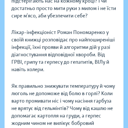
підстерігають нас на кожному кроці? І чи
достатньо просто мити руки з милом і не їсти
сире м’ясо, аби убезпечити себе?
Лікар-інфекціоніст Роман Пономаренко у
своїй книжці розповідає про найпоширеніші
інфекції, їхні прояви й алгоритми дій у разі
діагностування відповідної хвороби. Від
ГРВІ, грипу та герпесу до гепатитів, ВІЛу й
навіть холери.
Як правильно знижувати температуру й чому
люголь не допоможе від болю в горлі? Коли
варто промивати ніс і чому насіння гарбуза
не врятує від гельмінтів? Чому від кашлю не
допомагає картопля на груди, а герпес
жодним чином не вилікує бобровий