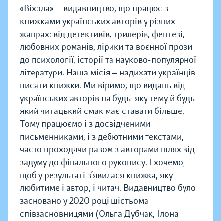
«Віхола» — видавництво, що працює з
книжками українських авторів у різних
жанрах: від детективів, трилерів, фентезі,
любовних романів, лірики та воєнної прози
до психології, історії та науково-популярної
літератури. Наша місія — надихати українців
писати книжки. Ми віримо, що видань від
українських авторів на будь-яку тему й будь-
який читацький смак має ставати більше.
Тому працюємо і з досвідченими
письменниками, і з дебютними текстами,
часто проходячи разом з авторами шлях від
задуму до фінального рукопису. І хочемо,
щоб у результаті з’явилася книжка, яку
любитиме і автор, і читач. Видавництво було
засновано у 2020 році шістьома
співзасновницями (Ольга Дубчак, Ілона