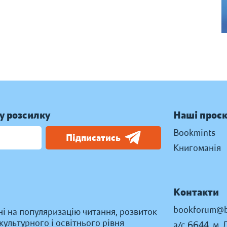
у розсилку
Наші проє
Bookmints
Підписатись
Книгоманія
Контакти
bookforum@b
ні на популяризацію читання, розвиток
ультурного і освітнього рівня
а/с 6644, м. 