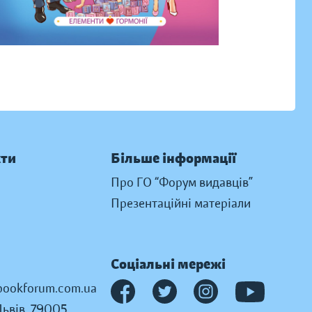
кти
Більше інформації
Про ГО “Форум видавців”
Презентаційні матеріали
Соціальні мережі
ookforum.com.ua
Львів, 79005,