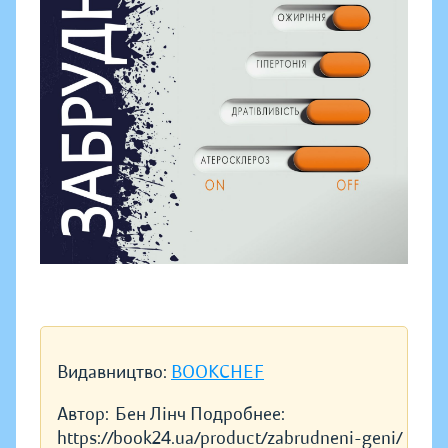
Видавництво:
BOOKCHEF
Автор:
Бен Лінч Подробнее:
https://book24.ua/product/zabrudneni-geni/