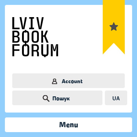
Account
Пошук
UA
Menu