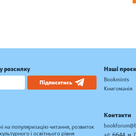
у розсилку
Наші проє
Bookmints
Підписатись
Книгоманія
Контакти
bookforum@b
ні на популяризацію читання, розвиток
ультурного і освітнього рівня
а/с 6644, м. 