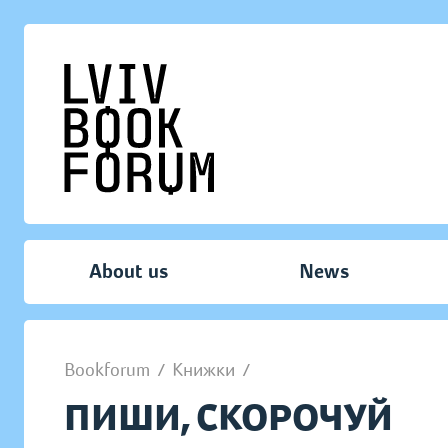
About us
News
Bookforum
/
Книжки
/
ПИШИ, СКОРОЧУЙ