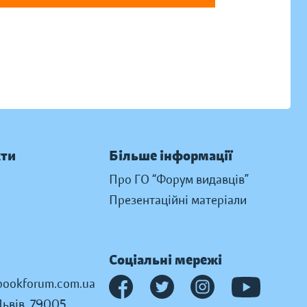
кти
Більше інформації
Про ГО “Форум видавців”
Презентаційні матеріали
Соціальні мережі
ookforum.com.ua
Львів, 79005,