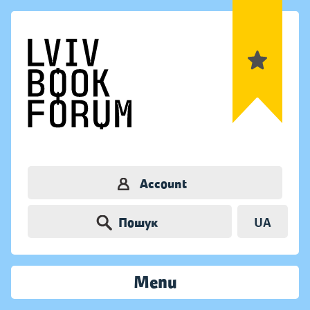
Account
Пошук
UA
Menu