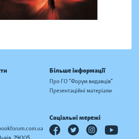
кти
Більше інформації
Про ГО “Форум видавців”
Презентаційні матеріали
Соціальні мережі
ookforum.com.ua
Львів, 79005,