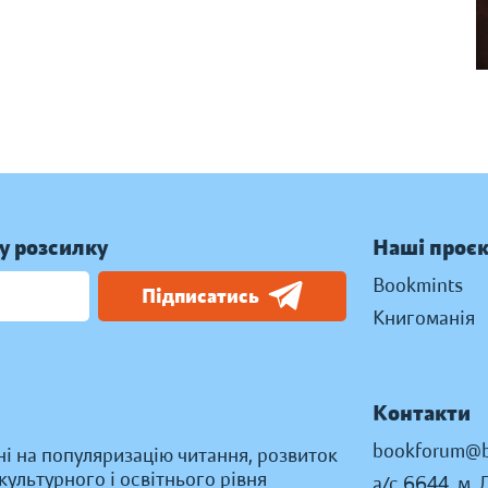
у розсилку
Наші проє
Bookmints
Підписатись
Книгоманія
Контакти
bookforum@b
ні на популяризацію читання, розвиток
ультурного і освітнього рівня
а/с 6644, м. 