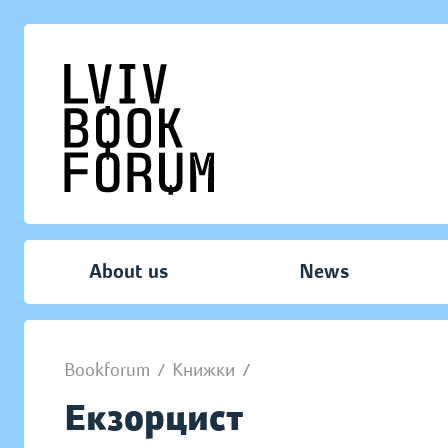
About us
News
Bookforum
/
Книжки
/
Екзорцист