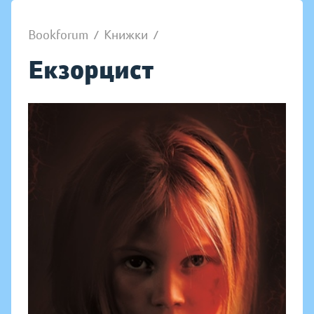
Bookforum
/
Книжки
/
Екзорцист