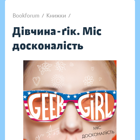
Bookforum
/
Книжки
/
Дівчина-ґік. Міс
досконалість