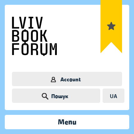
Account
Пошук
UA
Menu