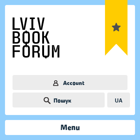
Account
Пошук
UA
Menu