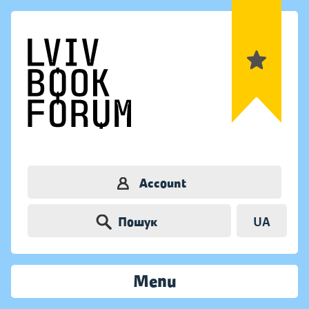
Account
Пошук
UA
Menu