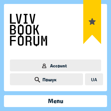
Account
Пошук
UA
Menu