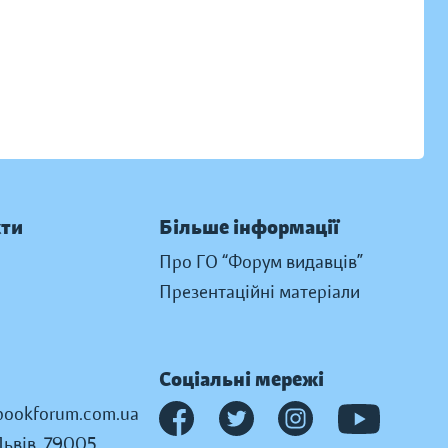
кти
Більше інформації
Про ГО “Форум видавців”
Презентаційні матеріали
Соціальні мережі
ookforum.com.ua
Львів, 79005,