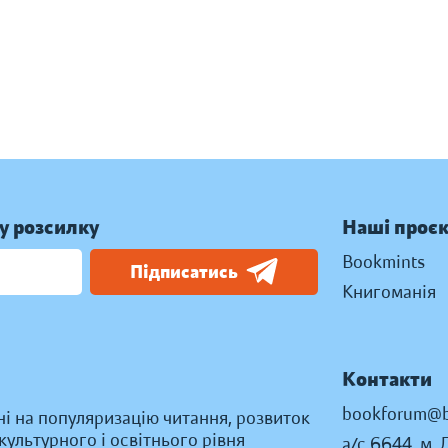
у розсилку
Наші проє
Bookmints
Підписатись
Книгоманія
Контакти
bookforum@b
ні на популяризацію читання, розвиток
ультурного і освітнього рівня
а/с 6644, м. 