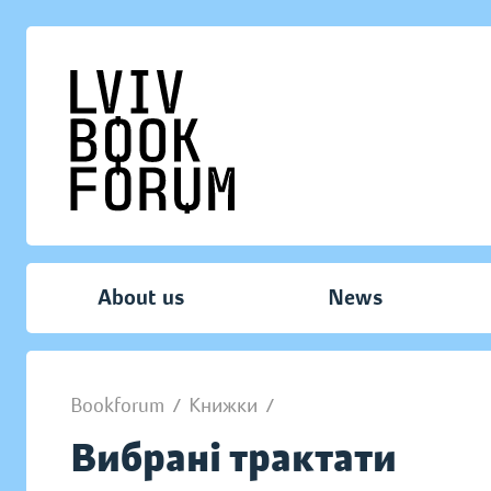
About us
News
Bookforum
/
Книжки
/
Вибрані трактати