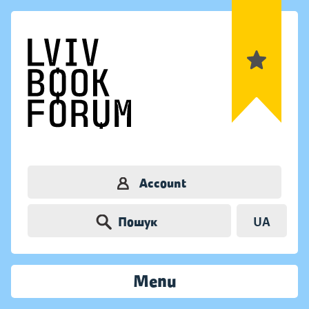
Account
Пошук
UA
Menu