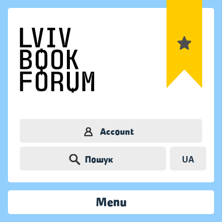
Account
Пошук
UA
Menu