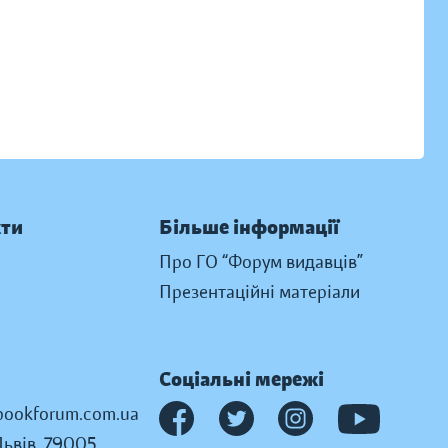
кти
Більше інформації
Про ГО “Форум видавців”
Презентаційні матеріали
Соціальні мережі
ookforum.com.ua
Львів, 79005,