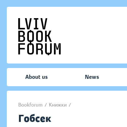
About us
News
Bookforum
/
Книжки
/
Гобсек