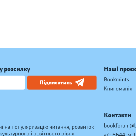
у розсилку
Наші проє
Bookmints
Підписатись
Книгоманія
Контакти
bookforum@b
ні на популяризацію читання, розвиток
ультурного і освітнього рівня
а/с 6644, м. 