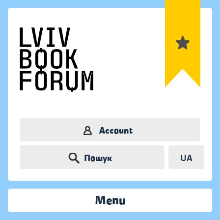
Account
Пошук
UA
Menu