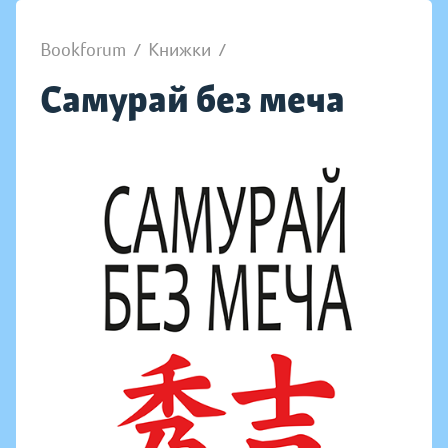
Bookforum
/
Книжки
/
Самурай без меча