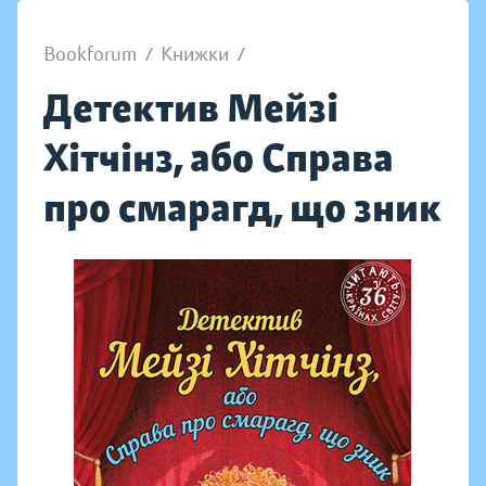
Bookforum
/
Книжки
/
Детектив Мейзі
Хітчінз, або Справа
про смарагд, що зник