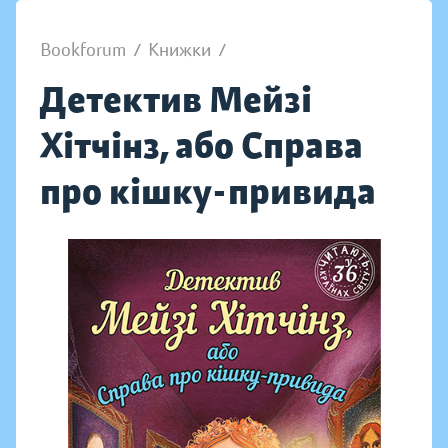
Bookforum
/
Книжки
/
Детектив Мейзі
Хітчінз, або Справа
про кішку-привида