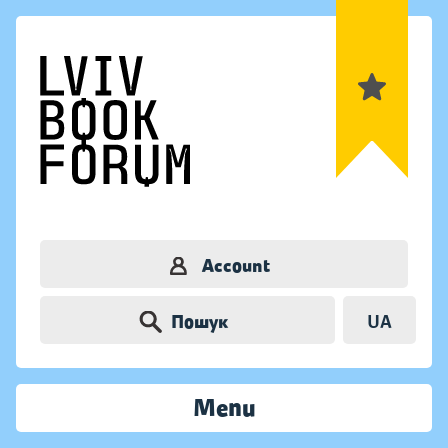
Account
Пошук
UA
Menu