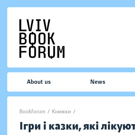
About us
News
Bookforum
/
Книжки
/
Ігри і казки, які лікую