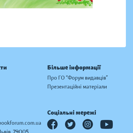
кти
Більше інформації
Про ГО “Форум видавців”
Презентаційні матеріали
Соціальні мережі
ookforum.com.ua
Львів, 79005,