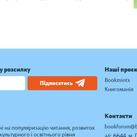
у розсилку
Наші проє
Bookmints
Підписатись
Книгоманія
Контакти
bookforum@b
ні на популяризацію читання, розвиток
ультурного і освітнього рівня
а/с 6644, м. 