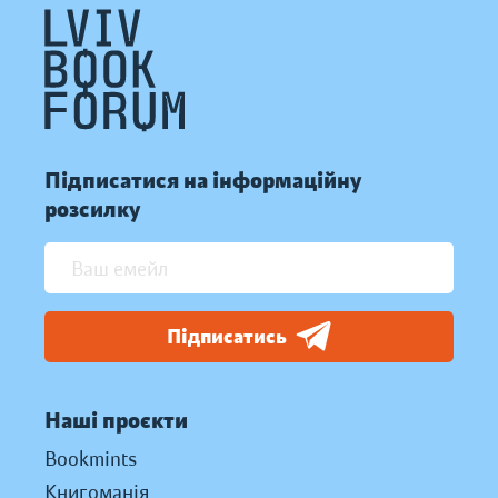
Підписатися на інформаційну
розсилку
Підписатись
Наші проєкти
Bookmints
Книгоманія