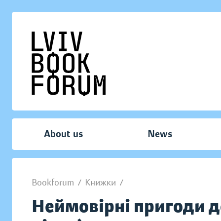
About us
News
Bookforum
/
Книжки
/
Неймовірні пригоди д