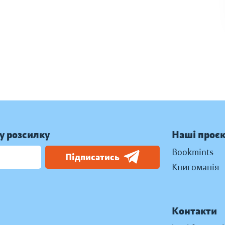
у розсилку
Наші проє
Bookmints
Підписатись
Книгоманія
Контакти