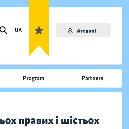
UA
Account
Program
Partners
ох правих і шістьох