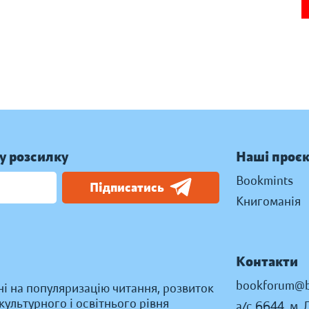
у розсилку
Наші проє
Bookmints
Підписатись
Книгоманія
Контакти
bookforum@b
ні на популяризацію читання, розвиток
ультурного і освітнього рівня
а/с 6644, м. 