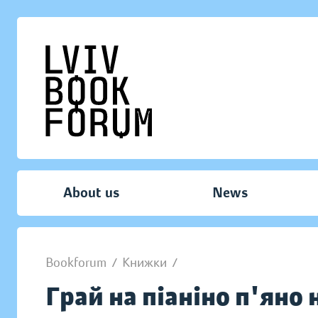
About us
News
Bookforum
/
Книжки
/
Грай на піаніно п'яно