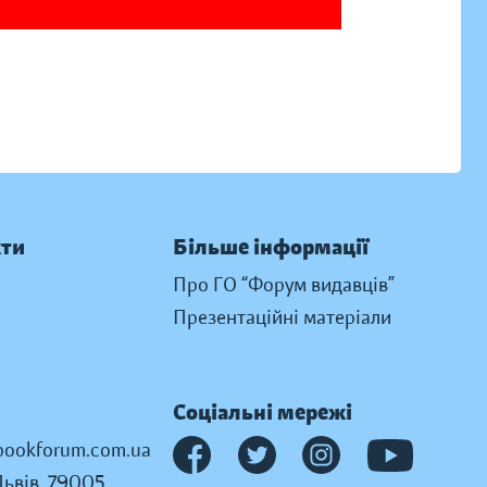
кти
Більше інформації
Про ГО “Форум видавців”
Презентаційні матеріали
Соціальні мережі
ookforum.com.ua
Львів, 79005,