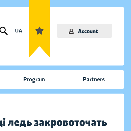
UA
Account
Program
Partners
ці ледь закровоточать