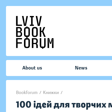
About us
News
Bookforum
/
Книжки
/
100 ідей для творчих