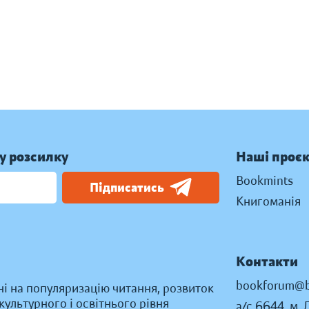
у розсилку
Наші проє
Bookmints
Підписатись
Книгоманія
Контакти
bookforum@b
ні на популяризацію читання, розвиток
ультурного і освітнього рівня
а/с 6644, м. 