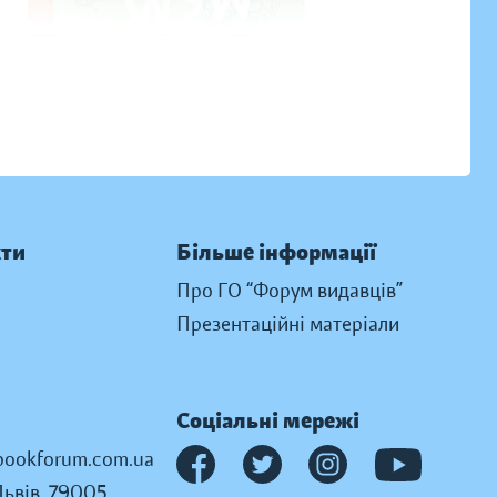
кти
Більше інформації
Про ГО “Форум видавців”
Презентаційні матеріали
Соціальні мережі
ookforum.com.ua
Львів, 79005,