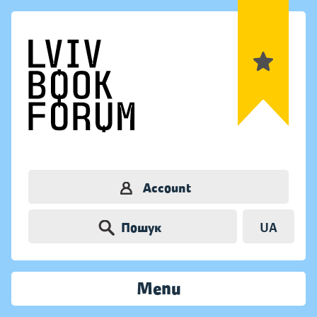
Account
Пошук
UA
Menu