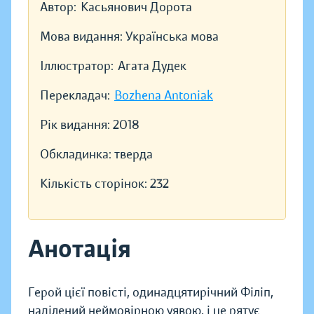
Автор:
Касьянович Дорота
Мова видання:
Українська мова
Іллюстратор:
Агата Дудек
Перекладач:
Bozhena Antoniak
Рік видання:
2018
Обкладинка:
тверда
Кількість сторінок:
232
Анотація
Герой цієї повісті, одинадцятирічний Філіп,
наділений неймовірною уявою, і це рятує