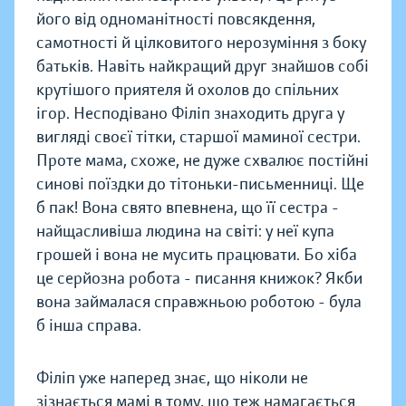
його від одноманітності повсякдення,
самотності й цілковитого нерозуміння з боку
батьків. Навіть найкращий друг знайшов собі
крутішого приятеля й охолов до спільних
ігор. Несподівано Філіп знаходить друга у
вигляді своєї тітки, старшої маминої сестри.
Проте мама, схоже, не дуже схвалює постійні
синові поїздки до тітоньки-письменниці. Ще
б пак! Вона свято впевнена, що її сестра -
найщасливіша людина на світі: у неї купа
грошей і вона не мусить працювати. Бо хіба
це серйозна робота - писання книжок? Якби
вона займалася справжньою роботою - була
б інша справа.
Філіп уже наперед знає, що ніколи не
зізнається мамі в тому, що теж намагається