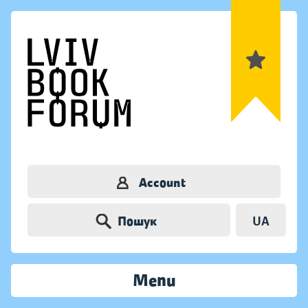
Account
Пошук
UA
Menu