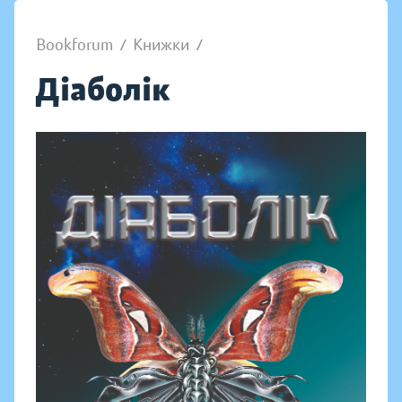
Bookforum
/
Книжки
/
Діаболік