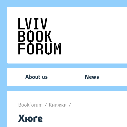
About us
News
Bookforum
/
Книжки
/
Хюґе