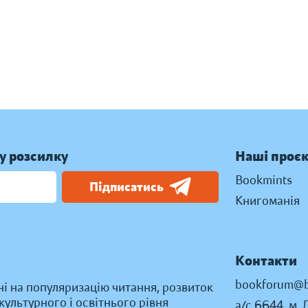
у розсилку
Наші проє
Bookmints
Підписатись
Книгоманія
Контакти
bookforum@b
ні на популяризацію читання, розвиток
ультурного і освітнього рівня
а/с 6644, м. 