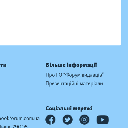
кти
Більше інформації
Про ГО “Форум видавців”
Презентаційні матеріали
Соціальні мережі
ookforum.com.ua
Львів, 79005,