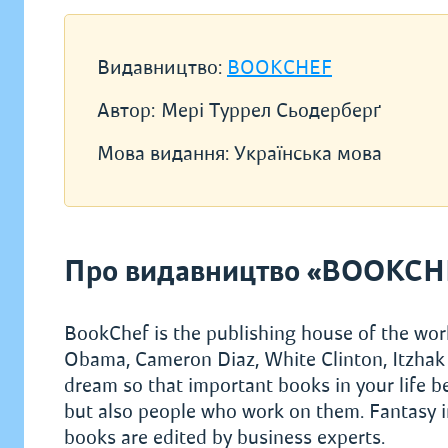
Видавництво:
BOOKCHEF
Автор:
Мері Туррел Сьодерберґ
Мова видання:
Українська мова
Про видавництво «BOOKCH
BookChef is the publishing house of the worl
Obama, Cameron Diaz, White Clinton, Itzhak 
dream so that important books in your life 
but also people who work on them. Fantasy in
books are edited by business experts.