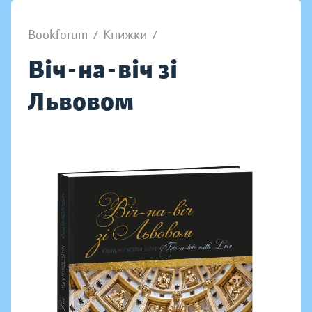
Bookforum
/
Книжки
/
Віч-на-віч зі
Львовом