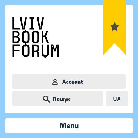
Account
Пошук
UA
Menu