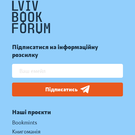
Підписатися на інформаційну
розсилку
Підписатись
Наші проєкти
Bookmints
Книгоманія