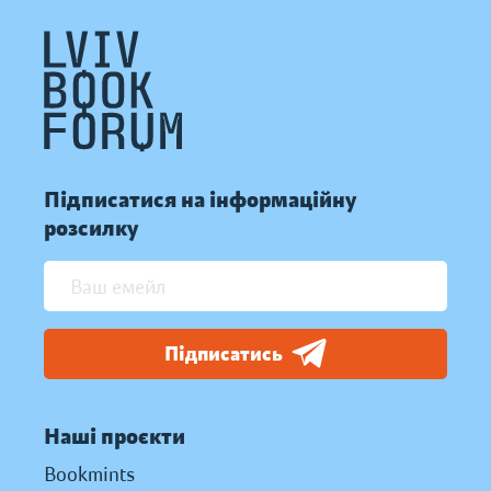
Підписатися на інформаційну
розсилку
Підписатись
Наші проєкти
Bookmints