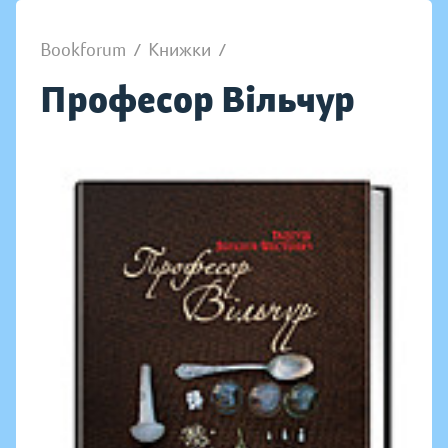
Bookforum
/
Книжки
/
Професор Вільчур