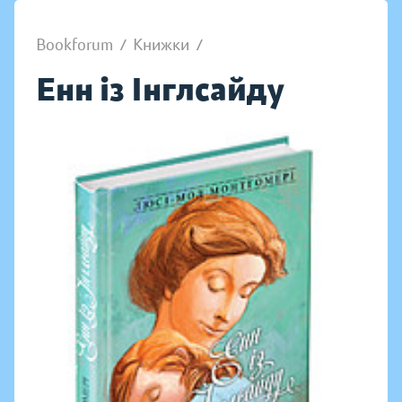
Bookforum
/
Книжки
/
Енн із Інглсайду