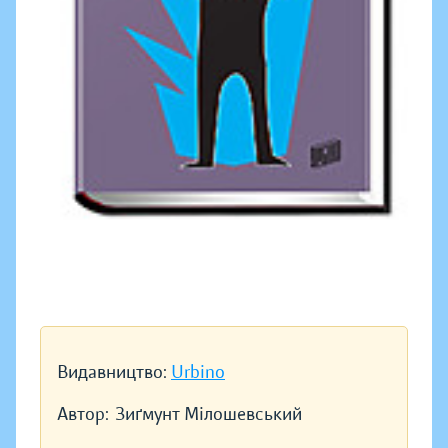
Видавництво:
Urbino
Автор:
Зиґмунт Мілошевський