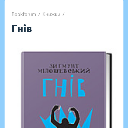
Bookforum
/
Книжки
/
Гнів