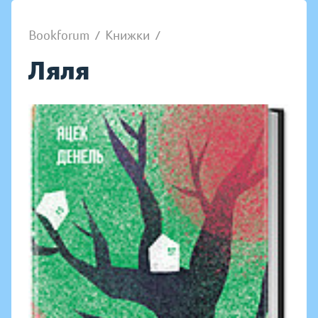
Bookforum
/
Книжки
/
Ляля