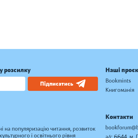
у розсилку
Наші проє
Bookmints
Підписатись
Книгоманія
Контакти
bookforum@b
ні на популяризацію читання, розвиток
ультурного і освітнього рівня
а/с 6644, м. 