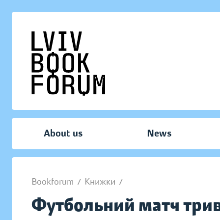
About us
News
Bookforum
/
Книжки
/
Футбольний матч трив