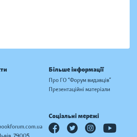
кти
Більше інформації
Про ГО “Форум видавців”
Презентаційні матеріали
Соціальні мережі
ookforum.com.ua
Львів, 79005,