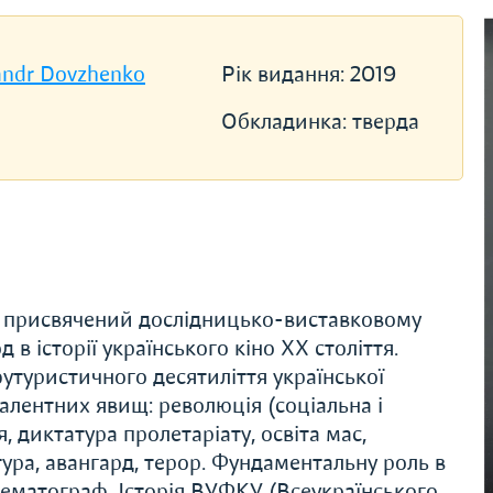
sandr Dovzhenko
Рік видання:
2019
Обкладинка:
тверда
, присвячений дослідницько-виставковому
в історії українського кіно ХХ століття.
утуристичного десятиліття української
валентних явищ: революція (соціальна і
я, диктатура пролетаріату, освіта мас,
атура, авангард, терор. Фундаментальну роль в
інематограф. Історія ВУФКУ (Всеукраїнського