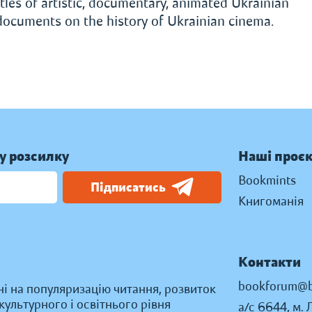
tles of artistic, documentary, animated Ukrainian
 documents on the history of Ukrainian cinema.
у розсилку
Наші проє
Bookmints
Підписатись
Книгоманія
Контакти
bookforum@b
ні на популяризацію читання, розвиток
ультурного і освітнього рівня
а/с 6644, м. 