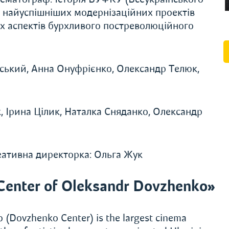
 з найуспішніших модернізаційних проектів
их аспектів бурхливого постреволюційного
ський, Анна Онуфрієнко, Олександр Телюк,
к, Ірина Цілик, Наталка Сняданко, Олександр
реативна директорка: Ольга Жук
Center of Oleksandr Dovzhenko»
 (Dovzhenko Center) is the largest cinema