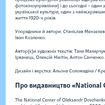
фотокіноуправління) і до сьогодні - один
української культури, один з найяскравіш
життя 1920-х років.
Упорядники й автори: Станіслав Мензелев
Іван Козленко.
Автор(к)и художніх текстів: Таня Малярчу
Ірванець, Олексій Нікітін, Антон Санченко.
Дизайн і верстка: Альона Соломадіна / К
Про видавництво «National 
The National Center of Oleksandr Dovzhenko