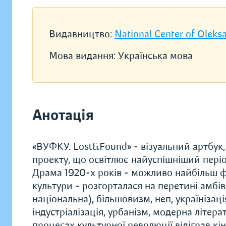
Видавництво:
National Center of Olek
Мова видання:
Українська мова
Анотація
«ВУФКУ. Lost&Found» - візуальний артбук
проекту, що освітлює найуспішніший період 
Драма 1920-х років - можливо найбільш ф
культури - розгорталася на перетині амбі
національна), більшовизм, неп, українізаці
індустріалізація, урбанізм, модерна літер
процесах культурної революції відіграв к