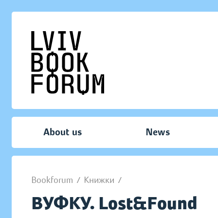
About us
News
Bookforum
/
Книжки
/
ВУФКУ. Lost&Found