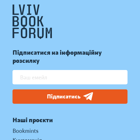
Підписатися на інформаційну
розсилку
Підписатись
Наші проєкти
Bookmints