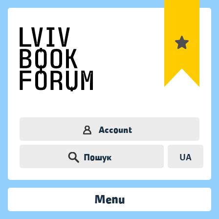
Account
Пошук
UA
Menu