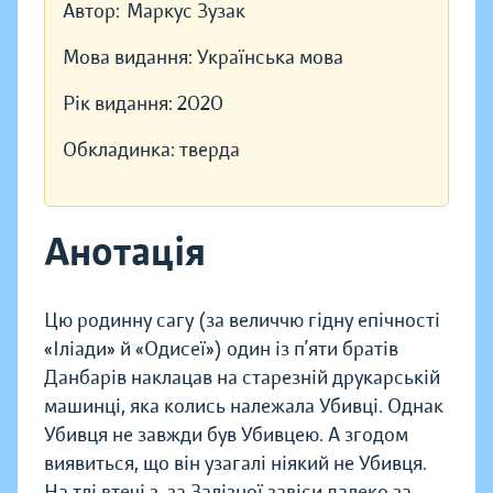
Автор:
Маркус Зузак
Мова видання:
Українська мова
Рік видання:
2020
Обкладинка:
тверда
Анотація
Цю родинну сагу (за величчю гідну епічності
«Іліади» й «Одисеї») один із п’яти братів
Данбарів наклацав на старезній друкарській
машинці, яка колись належала Убивці. Однак
Убивця не завжди був Убивцею. А згодом
виявиться, що він узагалі ніякий не Убивця.
На тлі втечі з-за Залізної завіси далеко за