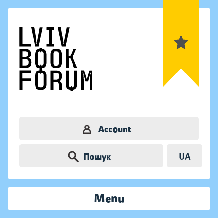
Account
Пошук
UA
Menu