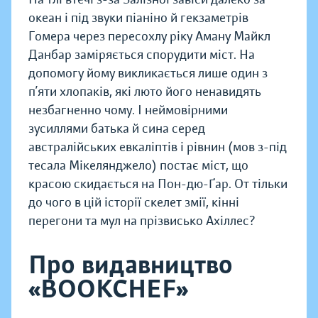
океан і під звуки піаніно й гекзаметрів
Гомера через пересохлу ріку Аману Майкл
Данбар заміряється спорудити міст. На
допомогу йому викликається лише один з
п’яти хлопаків, які люто його ненавидять
незбагненно чому. І неймовірними
зусиллями батька й сина серед
австралійських евкаліптів і рівнин (мов з-під
тесала Мікелянджело) постає міст, що
красою скидається на Пон-дю-Ґар. От тільки
до чого в цій історії скелет змії, кінні
перегони та мул на прізвисько Ахіллес?
Про видавництво
«BOOKCHEF»