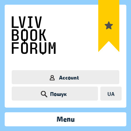
Account
Пошук
UA
Menu