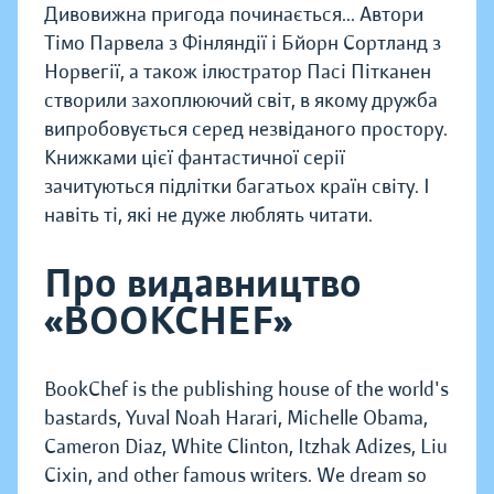
Дивовижна пригода починається... Автори
Тімо Парвела з Фінляндії і Бйорн Сортланд з
Норвегії, а також ілюстратор Пасі Пітканен
створили захоплюючий світ, в якому дружба
випробовується серед незвіданого простору.
Книжками цієї фантастичної серії
зачитуються підлітки багатьох країн світу. І
навіть ті, які не дуже люблять читати.
Про видавництво
«BOOKCHEF»
BookChef is the publishing house of the world's
bastards, Yuval Noah Harari, Michelle Obama,
Cameron Diaz, White Clinton, Itzhak Adizes, Liu
Cixin, and other famous writers. We dream so